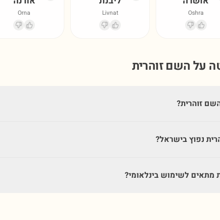
אושרה
ליבנת
אורנה
Orna
Livnat
Oshra
טה על השם
זוהרית
שם זוהרית?
רית נפוץ בישראל?
 מתאים לשימוש בינלאומי?