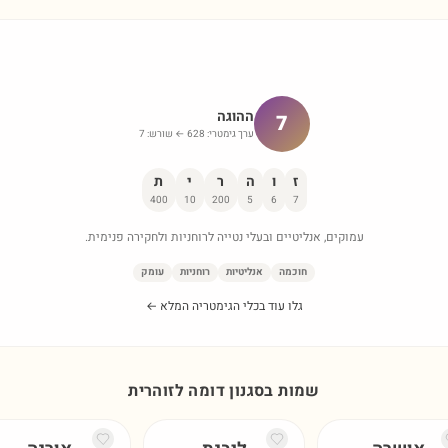
ההוגה
7
ערך גימטרי:
628
← שורש:
7
ז
ו
ה
ר
י
ת
400
10
200
5
6
7
עמוקים, אנליטיים ובעלי נטייה לרוחניות ולחקירה פנימית.
חוכמה
אנליטיות
רוחניות
עומק
גלו עוד בכלי הגימטריה המלא ←
שמות בסגנון דומה ל
זוהרית