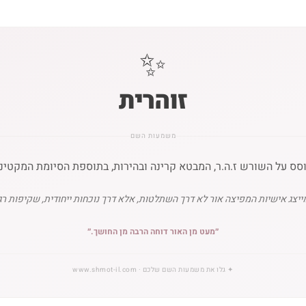
✨
זוהרית
משמעות השם
סס על השורש ז.ה.ר, המבטא קרינה ובהירות, בתוספת הסיומת המקטינה 
ייצג אישיות המפיצה אור לא דרך השתלטות, אלא דרך נוכחות ייחודית, שקיפות רג
״
מעט מן האור דוחה הרבה מן החושך.
״
✦
גלו את משמעות השם שלכם
· www.shmot-il.com