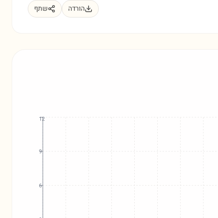
הורדה
שתף
12
9
6