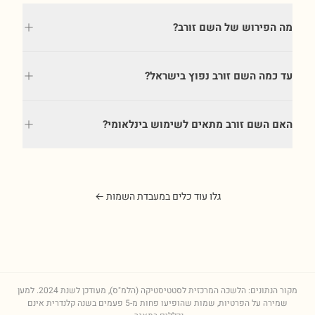
מה הפירוש של השם זורב?
עד כמה השם זורב נפוץ בישראל?
האם השם זורב מתאים לשימוש בינלאומי?
גלו עוד כלים במעבדת השמות ←
מקור הנתונים: הלשכה המרכזית לסטטיסטיקה (הלמ"ס), מעודכן לשנת
2024
. למען
שמירה על הפרטיות, שמות שהופיעו פחות מ-5 פעמים בשנה קלנדרית אינם