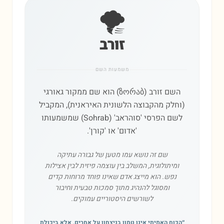
🌪️
זורב
משמעות השם
השם זורב (ზორაბ) הוא שם ממקור גאורגי
(וחלק מהקבוצה הלשונית האיראנית), המקביל
לשם הפרסי 'סוהראב' (Sohrab) שמשמעותו
'אדום' או 'קורן'.
שם זה נושא עמו מטען של גבורה עתיקה
ומיתולוגית, המשלב בין עוצמה פיזית לבין אצילות
נפש. הוא מייצג אדם שאינו פוחד מרוחות קדים
ומסוגל להנהיג מתוך סמכות טבעית וחיבור
לשורשים היסטוריים עמוקים.
״
הכוח האמיתי אינו טמון בניצחון על אחרים, אלא ביכולת