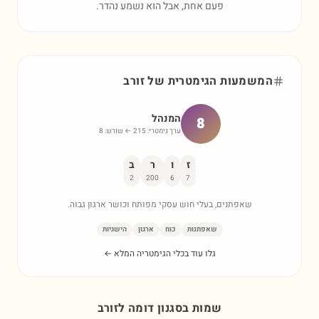
פעם אחת, אבל הוא נשמע נהדר.
המשמעות הגימטרית של
זורב
המנהל
8
ערך גימטרי:
215
← שורש:
8
ז
ו
ר
ב
2
200
6
7
שאפתנים, בעלי חוש עסקי מפותח וכושר ארגון גבוה.
שאפתנות
כוח
ארגון
הישגיות
גלו עוד בכלי הגימטריה המלא ←
שמות בסגנון דומה ל
זורב