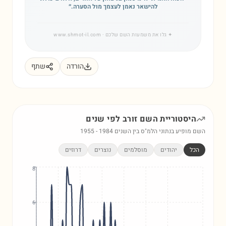
להישאר נאמן לעצמך מול הסערה.
״
✦
גלו את משמעות השם שלכם
· www.shmot-il.com
הורדה
שתף
היסטוריית השם
זורב
לפי שנים
השם מופיע בנתוני הלמ"ס בין השנים
1984
-
1955
הכל
יהודים
מוסלמים
נוצרים
דרוזים
8
6