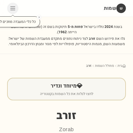
שמות
שׁ
כל כלי המעבדה מחכים לכ
בשנת
2024
נולדו בישראל
פחות מ-5
תינוקות בשם זה
(שנת השיא של השם
הייתה
1962
).
גלו את פירוש השם
זורב
לצד ניתוח נתונים מתקדם ממעבדת השמות של ישראל:
משמעות השם, מגמות היסטוריות, פופולריות לפי מגזר ומבחן הדרכון הבינלאומי.
בית
מחולל השמות
זורב
💎
מיוחד ונדיר
לחצו לגלות את כל השמות בקטגוריה
זורב
Zorab