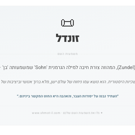
📜
זונדל
משמעות השם
'.
ת היסטורית. הוא נושא עמו ניחוח של עולם ישן, מלא ברוך אנושי וביציבות של א
״
העתיד נבנה על יסודות העבר, והאהבה היא החוט המקשר ביניהם.
״
✦
גלו את משמעות השם שלכם
· www.shmot-il.com