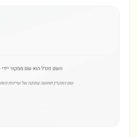
השם זונדל הוא שם ממקור יידי (Zundel), המהווה צורת חיבה למילה הגרמנית 'Sohn' שמשמעותה 'בן' – כלומר, 'בני הקטן' או 'בן אהוב
שם המקרין תחושה עמוקה של שייכות והמשכיו