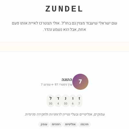
ZUNDEL
שם ישראלי שיעבוד מצוין גם בחו״ל. אולי תצטרכו לאיית אותו פעם
אחת, אבל הוא נשמע נהדר.
ההוגה
7
ערך גימטרי:
97
← שורש:
7
ז
ו
נ
ד
ל
30
4
50
6
7
עמוקים, אנליטיים ובעלי נטייה לרוחניות ולחקירה פנימית.
חוכמה
אנליטיות
רוחניות
עומק